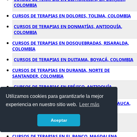
COLOMBIA
CURSOS DE TERAPIAS EN DOLORES, TOLIMA, COLOMBIA
CURSOS DE TERAPIAS EN DONMATÍAS, ANTIOQUÍA,
COLOMBIA
CURSOS DE TERAPIAS EN DOSQUEBRADAS, RISARALDA,
COLOMBIA
CURSOS DE TERAPIAS EN DUITAMA, BOYACÁ, COLOMBIA
CURSOS DE TERAPIAS EN DURANIA, NORTE DE
SANTANDER, COLOMBIA
CURSOS DE TERAPIAS EN EBÉJICO, ANTIOQUÍA,
COLOMBIA
Utilizamos cookies para garantizarle la mejor
CURSOS DE TERAPIAS EN EL ÁGUILA, VALLE DEL CAUCA,
experiencia en nuestro sitio web.
Leer más
COLOMBIA
CURSOS DE TERAPIAS EN EL BAGRE, ANTIOQUÍA,
Aceptar
COLOMBIA
CURSOS DE TERAPIAS EN EL BANCO, MAGDALENA,