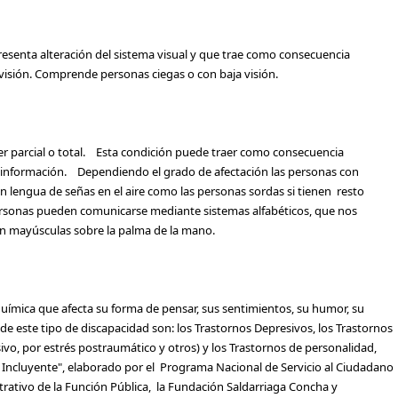
resenta alteración del sistema visual y que trae como consecuencia
la visión. Comprende personas ciegas o con baja visión.
er parcial o total. Esta condición puede traer como consecuencia
la información. Dependiendo el grado de afectación las personas con
lengua de señas en el aire como las personas sordas si tienen resto
ersonas pueden comunicarse mediante sistemas alfabéticos, que nos
ra en mayúsculas sobre la palma de la mano.
ímica que afecta su forma de pensar, sus sentimientos, su humor, su
 este tipo de discapacidad son: los Trastornos Depresivos, los Trastornos
ivo, por estrés postraumático y otros) y los Trastornos de personalidad,
ón Incluyente", elaborado por el Programa Nacional de Servicio al Ciudadano
ativo de la Función Pública, la Fundación Saldarriaga Concha y